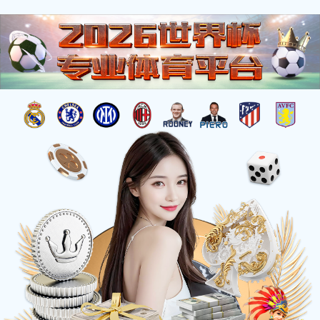
立即注册
华体官网
官网 · 权威体
育数据平台
华体官网 OFFICIAL WEBSITE
自2022年创立以来，
华体官网
致力于为用户提供包括
NBA、英超、欧洲杯、LPL在内的热门赛事直播与数据
服务，广受用户信赖。
立即下载华体官网APP