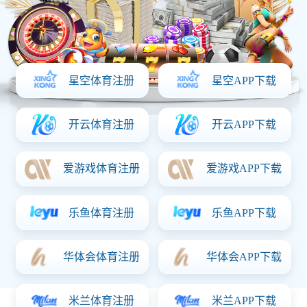
华体官网公司简介